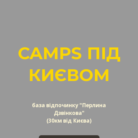
CAMPS ПІД
КИЄВОМ
база відпочинку "Перлина
Дзвінкова"
(30км від Києва)