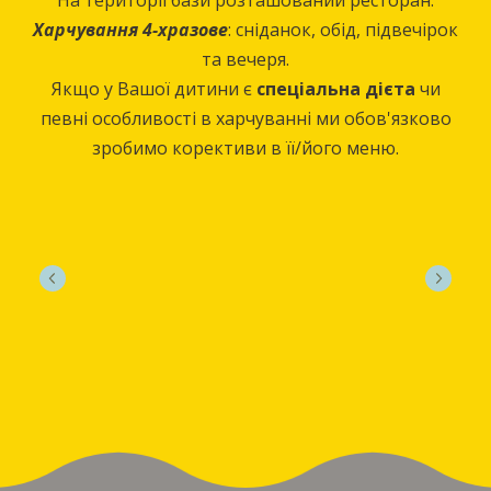
Харчування 4-хразове
: сніданок, обід, підвечірок
та вечеря.
Якщо у Вашої дитини є
спеціальна дієта
чи
певні особливості в харчуванні ми обов'язково
зробимо корективи в її/його меню.