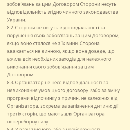
зобов’язань за цим Договором Сторони несуть
відповідальність згідно чинного законодавства
України.
8.2. Сторони не несуть відповідальності за
порушення своїх зобов’язань за цим Договором,
якщо воно сталося не з їх вини. Сторона
вважається не винною, якщо вона доведе, що
вжила всіх необхідних заходів для належного
виконання свого зобов’язання за цим
Договором.
8.3. Організатор не несе відповідальності за
невиконання умов цього договору і/або за зміну
програми відпочинку з причин, не залежних від
Організатора, зокрема: за запізнення дитини; дії
третіх сторін, що мають для Організатора
непереборну силу.
8.4. У разі умисного, або з необережності